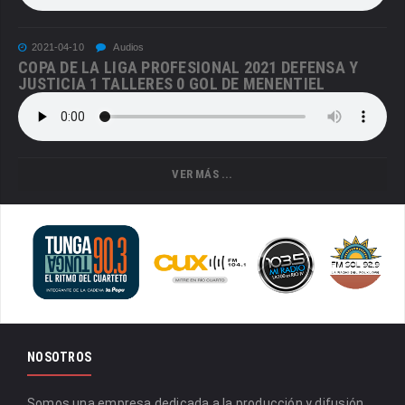
2021-04-10
Audios
COPA DE LA LIGA PROFESIONAL 2021 DEFENSA Y
JUSTICIA 1 TALLERES 0 GOL DE MENENTIEL
VER MÁS ...
NOSOTROS
Somos una empresa dedicada a la producción y difusión