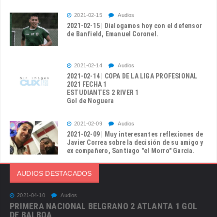
2021-02-15
Audios
2021-02-15 | Dialogamos hoy con el defensor
de Banfield, Emanuel Coronel.
2021-02-14
Audios
2021-02-14 | COPA DE LA LIGA PROFESIONAL
2021 FECHA 1
ESTUDIANTES 2 RIVER 1
Gol de Noguera
2021-02-09
Audios
2021-02-09 | Muy interesantes reflexiones de
Javier Correa sobre la decisión de su amigo y
ex compañero, Santiago "el Morro" García.
AUDIOS DESTACADOS
2021-04-10
Audios
PRIMERA NACIONAL BELGRANO 2 ATLANTA 1 GOL
DE BALBOA