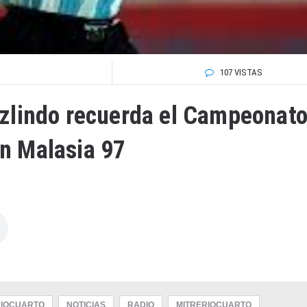
107 VISTAS
ezlindo recuerda el Campeonat
n Malasia 97
IOCUARTO
NOTICIAS
RADIO
MITRERIOCUARTO