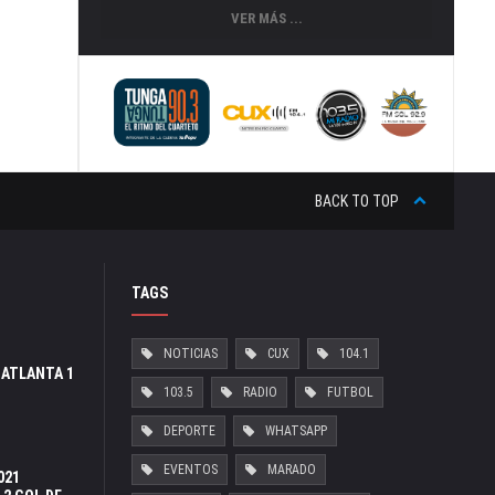
VER MÁS ...
BACK TO TOP
TAGS
NOTICIAS
CUX
104.1
 ATLANTA 1
103.5
RADIO
FUTBOL
DEPORTE
WHATSAPP
EVENTOS
MARADO
021