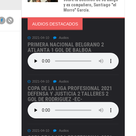
y ex compañero, Santiago "el
Morro" García.
AUDIOS DESTACADOS
2021-04-10
Audios
PRIMERA NACIONAL BELGRANO 2
ATLANTA 1 GOL DE BALBOA
2021-04-10
Audios
COPA DE LA LIGA PROFESIONAL 2021
DEFENSA Y JUSTICIA 2 TALLERES 2
GOL DE RODRIGUEZ -EC-
2021-04-10
Audios