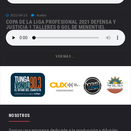
2021-04-10
Audios
COPA DE LA LIGA PROFESIONAL 2021 DEFENSA Y
JUSTICIA 1 TALLERES 0 GOL DE MENENTIEL
VER MÁS ...
NOSOTROS
Somos una empresa dedicada a la producción y difusión