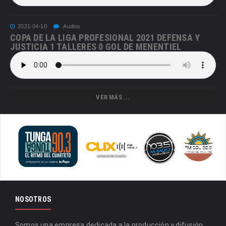
2021-04-10
Audios
COPA DE LA LIGA PROFESIONAL 2021 DEFENSA Y
JUSTICIA 1 TALLERES 0 GOL DE MENENTIEL
VER MÁS ...
NOSOTROS
Somos una empresa dedicada a la producción y difusión