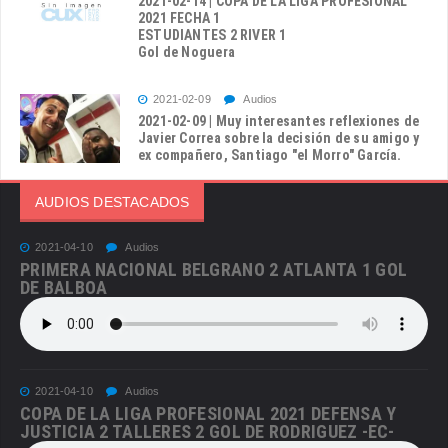
2021-02-14 | COPA DE LA LIGA PROFESIONAL
2021 FECHA 1
ESTUDIANTES 2 RIVER 1
Gol de Noguera
2021-02-09
Audios
2021-02-09 | Muy interesantes reflexiones de
Javier Correa sobre la decisión de su amigo y
ex compañero, Santiago "el Morro" García.
AUDIOS DESTACADOS
2021-04-10
Audios
PRIMERA NACIONAL BELGRANO 2 ATLANTA 1 GOL
DE BALBOA
2021-04-10
Audios
COPA DE LA LIGA PROFESIONAL 2021 DEFENSA Y
JUSTICIA 2 TALLERES 2 GOL DE RODRIGUEZ -EC-